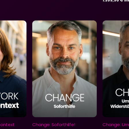
1.399,90
€
in
Kontext
Change: Soforthilfe!
Change: Um