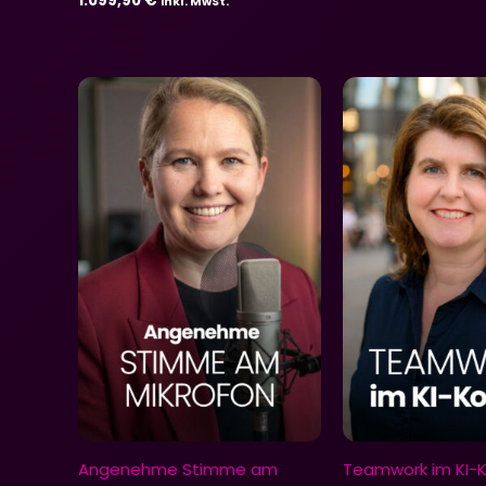
1.099,90
€
inkl. MwSt.
Angenehme Stimme am
Teamwork im KI-