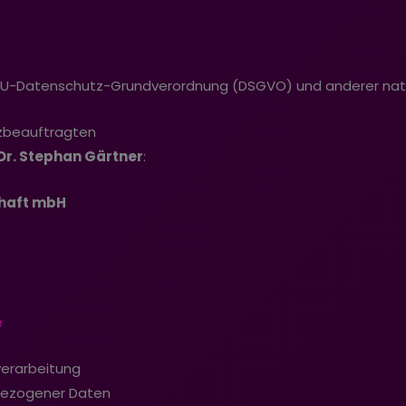
er EU-Datenschutz-Grundverordnung (DSGVO) und anderer na
zbeauftragten
Dr. Stephan Gärtner
:
haft mbH
e
verarbeitung
bezogener Daten