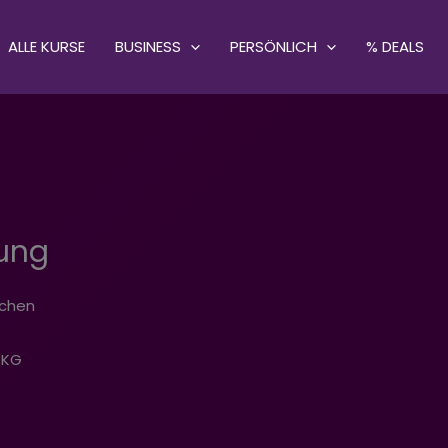
ALLE KURSE
BUSINESS
PERSÖNLICH
% DEALS
rung
ichen
-KG