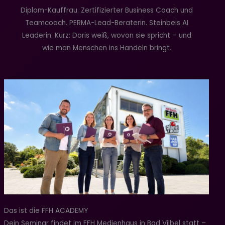
Diplom-Kauffrau. Zertifizierter Business Coach und
Teamcoach. PERMA-Lead-Beraterin. Steinbeis AI
Leaderin. Kurz: Doris weiß, wovon sie spricht – und
wie man Menschen ins Handeln bringt.
Das ist die FFH ACADEMY
Dein Seminar findet im FFH Medienhaus in Bad Vilbel statt –