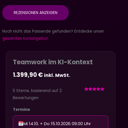
REZENSIONEN ANZEIGEN
Noch nicht das Passende gefunden? Entdecke unser
gesamtes Kursangebot.
Teamwork im KI-Kontext
1.399,90
€
inkl. MwSt.
5 Sterne, basierend auf 2
Bewertet mit
2
Bewertungen
5
von 5,
basierend
auf
Termine
Kundenbewertungen
Mi 14.10. + Do 15.10.2026 09.00 Uhr