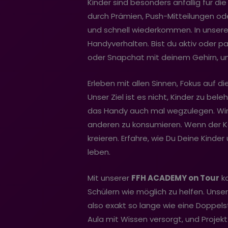
Kinder sind besonders anfällig für d
durch Prämien, Push-Mitteilungen ode
und schnell wiederkommen. In unsere
Handyverhalten. Bist du aktiv oder p
oder Snapchat mit deinem Gehirn, und
Erleben mit allen Sinnen, Fokus auf d
Unser Ziel ist es nicht, Kinder zu b
das Handy auch mal wegzulegen. Wir se
anderen zu konsumieren. Wenn der Kon
kreieren. Erfahre, wie Du Deine Kinder
leben.
Mit unserer
FFH ACADEMY on Tour
ko
Schülern wie möglich zu helfen. Unse
also exakt so lange wie eine Doppel
Aula mit Wissen versorgt, und Proje