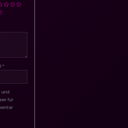
l
*
e und
er für
mentar