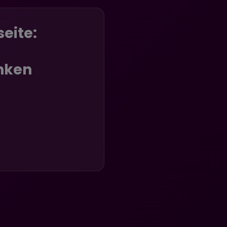
eite:
nken