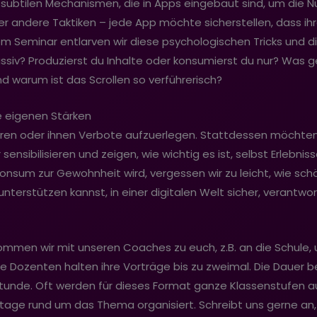
ie subtilen Mechanismen, die in Apps eingebaut sind, um die
r andere Taktiken – jede App möchte sicherstellen, dass ih
m Seminar entlarven wir diese psychologischen Tricks und d
assiv? Produzierst du Inhalte oder konsumierst du nur? Was 
 warum ist das Scrollen so verführerisch?
ie eigenen Stärken
elehren oder ihnen Verbote aufzuerlegen. Stattdessen möchten
nsibilisieren und zeigen, wie wichtig es ist, selbst Erlebniss
sum zur Gewohnheit wird, vergessen wir zu leicht, wie schön
 unterstützen kannst, in einer digitalen Welt sicher, verantwo
mmen wir mit unseren Coaches zu euch, z.B. an die Schule, 
re Dozenten halten ihre Vorträge bis zu zweimal. Die Dauer b
stunde. Oft werden für dieses Format ganze Klassenstufen au
kttage rund um das Thema organisiert. Schreibt uns gerne an