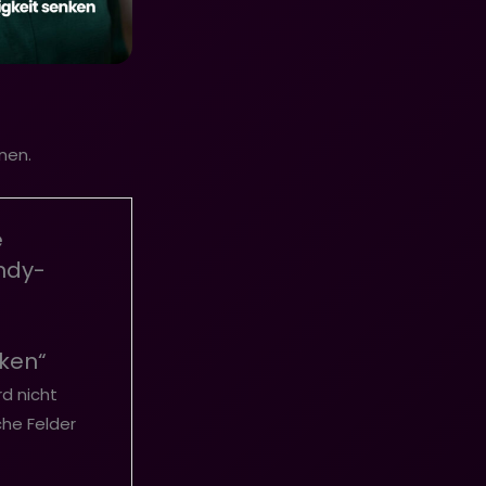
nen.
e
ndy-
ken“
rd nicht
che Felder