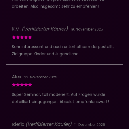
arbeiten. Also insgesamt sehr zu empfehlen!
K.M.
(Verifizierter Käufer)
19. November 2025
Bewertet mit
Sehr interessant und auch unterhaltsam dargestellt,
5
von 5
Zielgruppe Kinder und Jugendliche
Alex
22. November 2025
Bewertet mit
Super Seminar, toll moderiert. Auf Fragen wurde
5
von 5
detailliert eingegangen. Absolut empfehlenswert!
Idefix
(Verifizierter Käufer)
11. Dezember 2025