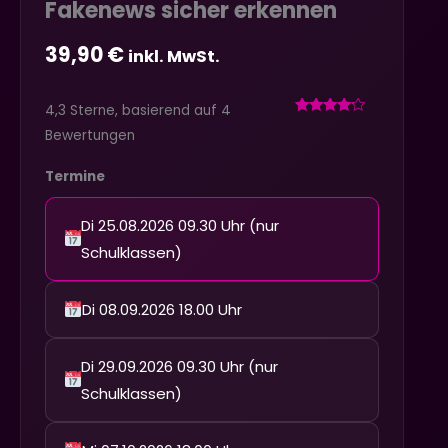
Fakenews sicher erkennen
39,90
€
inkl. MwSt.
4,3 Sterne, basierend auf 4
Bewertet
4
Bewertungen
mit
4,3
von 5,
basierend
Termine
auf
Kundenbewertungen
Di 25.08.2026 09.30 Uhr (nur
Schulklassen)
Di 08.09.2026 18.00 Uhr
Di 29.09.2026 09.30 Uhr (nur
Schulklassen)