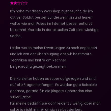
Bewertet
Ich habe mir diesen Workshop ausgesucht, da ich
mit
2
aktiver Soldat bei der Bundeswehr bin und lernen
von
5
wollte wie man Fakes im Internet besser entlarvt
bekommt. Gerade in der aktuellen Zeit eine wichtige
Sache.
Leider waren meine Erwartungen zu hoch angesetzt
und ich war der Überzeugung das wir bestimmte
Techniken und Kniffe am Rechner
beigebracht/gezeigt bekommen.
Die Kursleiter haben es super aufgezogen und sind
auf alle Fragen einfangen. Es wurden gute Beispiele
genannt, gerade für die jüngere Generation eine
super Sache.
Für meine Bedürfnisse dann leider zu wenig, aber man
sollte ja nicht immer an sich selbst denken.