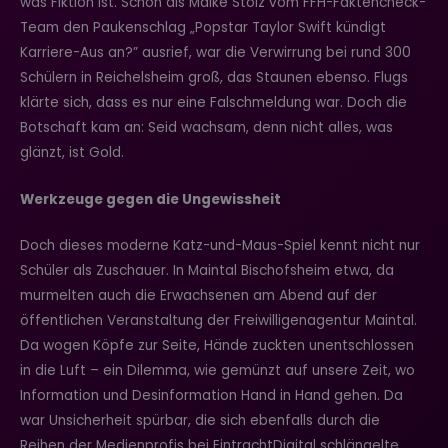
was Fiktion ist. Schon als Maike Stolz vom FFH-Faktencheck-
Team den Paukenschlag „Popstar Taylor Swift kündigt
Karriere-Aus an?” ausrief, war die Verwirrung bei rund 300
Schülern in Reichelsheim groß, das Staunen ebenso. Flugs
klärte sich, dass es nur eine Falschmeldung war. Doch die
Botschaft kam an: Seid wachsam, denn nicht alles, was
glänzt, ist Gold.
Werkzeuge gegen die Ungewissheit
Doch dieses moderne Katz-und-Maus-Spiel kennt nicht nur
Schüler als Zuschauer. In Maintal Bischofsheim etwa, da
murmelten auch die Erwachsenen am Abend auf der
öffentlichen Veranstaltung der Freiwilligenagentur Maintal.
Da wogen Köpfe zur Seite, Hände zuckten unentschlossen
in die Luft – ein Dilemma, wie gemünzt auf unsere Zeit, wo
Information und Desinformation Hand in Hand gehen. Da
war Unsicherheit spürbar, die sich ebenfalls durch die
Reihen der Medienprofis bei EintrachtDigital schlängelte.