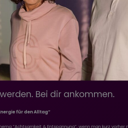
 werden. Bei dir ankommen.
ergie für den Alltag“
um Thema “Achtsamkeit & Entspannung”, wenn man kurz vorher 