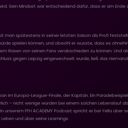
 wird. Sein Mindset war entscheidend dafür, dass er am Ende d
at man spätestens in seiner letzten Saison als Profi feststel
rde spielen können, und obwohl er wusste, dass es ohnehin s
uf dem Rasen von seinen Fans verabschieden zu können. Und a
luss gegen Leipzig eingewechselt wurde, ließ das niemande
rban im Europa-League-Finale, der Kapitän. Ein Paradebeispie
ich – nicht wenige würden bei einem solchen Lebenslauf a
In unserem FFH ACADEMY Podcast spricht er bei Yella über se
m Leben und über seine Learnings.