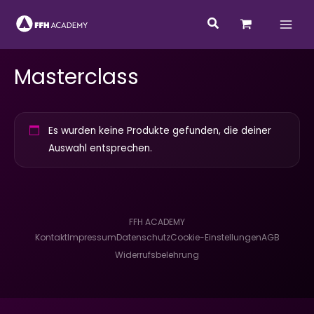
Zum
Suchen
Inhalt
springen
Masterclass
Es wurden keine Produkte gefunden, die deiner
Auswahl entsprechen.
FFH ACADEMY
Kontakt
Impressum
Datenschutz
Cookie-Einstellungen
AGB
Widerrufsbelehrung