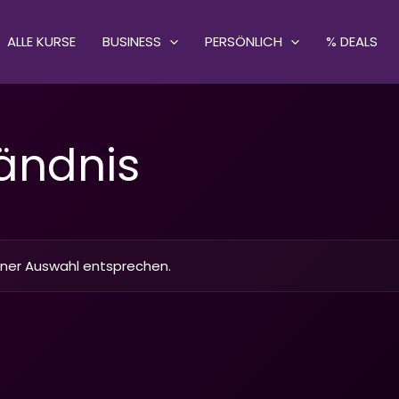
ALLE KURSE
BUSINESS
PERSÖNLICH
% DEALS
ändnis
iner Auswahl entsprechen.