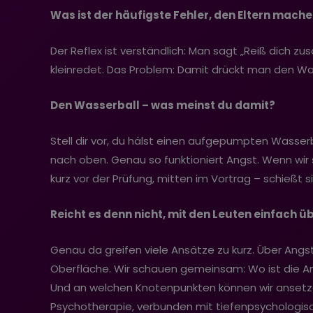
Was ist der häufigste Fehler, den Eltern mach
Der Reflex ist verständlich: Man sagt „Reiß dich z
kleinredet. Das Problem: Damit drückt man den Wa
Den Wasserball – was meinst du damit?
Stell dir vor, du hälst einen aufgepumpten Wasserb
nach oben. Genau so funktioniert Angst. Wenn wir
kurz vor der Prüfung, mitten im Vortrag – schießt s
Reicht es denn nicht, mit den Leuten einfach ü
Genau da greifen viele Ansätze zu kurz. Über Angst
Oberfläche. Wir schauen gemeinsam: Wo ist die A
Und an welchen Knotenpunkten können wir ansetze
Psychotherapie, verbunden mit tiefenpsychologi