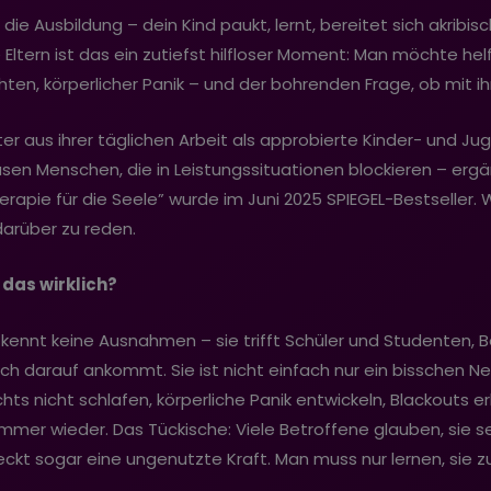
die Ausbildung – dein Kind paukt, lernt, bereitet sich akribisc
 Eltern ist das ein zutiefst hilfloser Moment: Man möchte helf
ächten, körperlicher Panik – und der bohrenden Frage, ob mit 
r aus ihrer täglichen Arbeit als approbierte Kinder- und Ju
hausen Menschen, die in Leistungssituationen blockieren – erg
rapie für die Seele” wurde im Juni 2025 SPIEGEL-Bestseller. 
 darüber zu reden.
 das wirklich?
 kennt keine Ausnahmen – sie trifft Schüler und Studenten, B
h darauf ankommt. Sie ist nicht einfach nur ein bisschen Ner
ts nicht schlafen, körperliche Panik entwickeln, Blackouts 
 immer wieder. Das Tückische: Viele Betroffene glauben, sie s
eckt sogar eine ungenutzte Kraft. Man muss nur lernen, sie z