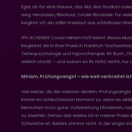
Egal, ob für eine Klausur, das Abi, das Studium oder 
weg. Herzrasen, Blackout, totale Blockade. Für viele
beginnt oft ein stiller Kreislauf aus schlaflosen N
FFH ACADEMY Coach Miriam Hoff kennt dieses Muste
begleitet sie in ihrer Praxis in Frankfurt-Sachsen
Tiefenpsychologie und Hypnotherapie. Ihr Buch „The
wirklich steckt – und warum es ihr nicht reicht, nur
Miriam, Prüfungsangst – wie weit verbreitet ist
Viel weiter, als die meisten denken. Prüfungsangst
immer im schlechtesten Moment zu: wenn es wirklic
Menschen trotz guter Vorbereitung blockieren, nach
zu zweifeln. Genau das erlebe ich in meiner Praxis
Schwäche ist. Beides stimmt nicht. In der Angst st